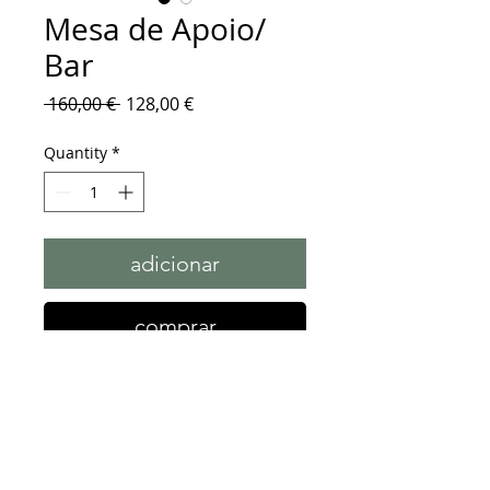
Mesa de Apoio/
Bar
Regular
Sale
 160,00 € 
128,00 €
Price
Price
Quantity
*
adicionar
comprar
Mesa de apoio
desmontável.
composta por 2 tabuleiros
hexagonais e madeira